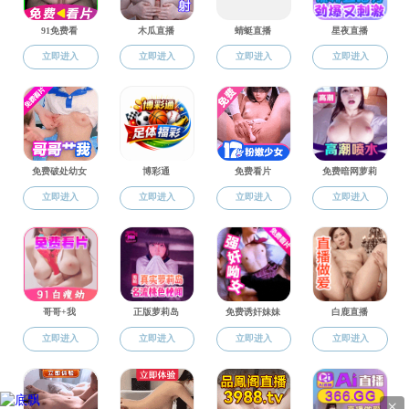
曹东莉
李杨
段慧玲
金戈
周亦洲
名
书记院长邮箱