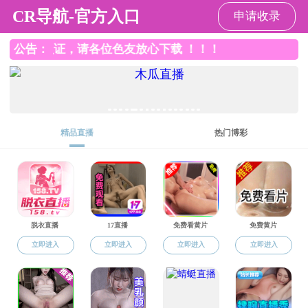
直播平台
工会工作
直播平台
/
党群工作
/
工会工作
党群工作
工会：
分工会成员名单
工会
宣传组织
生活福利
青年委
工会主席
女工委员
委员
委员
委员
员
姓